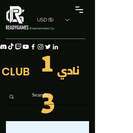
USD ($)
READYGAMES
Entertainment Co.
1
نادي
CLUB
3