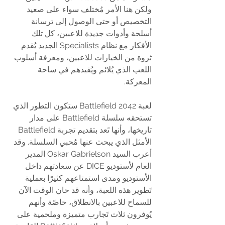
ولكن هنا الأمر مُختلف سواء على صعيد 
التخصيص أو حتى الوصول إلى ترسانة 
أسلحة وأدوات جديدة للاعبين، كل تلك 
الأفكار مع نظام Specialists الجديد يُقدم 
ثروة من الخيارات للاعبين، ومعرفة أسلوب 
اللعب الذي يُلائم ويُفيدهم في ساحة 
المعركة.
لعبة Battlefield 2042 ستكون التطور الذي 
تستحقه سلسلة Battlefield على مدار 
تاريخها، وأنها تَعد بتقديم تجربة Battlefield 
الأمثل الذي يبحث عنها مُحبي السلسلة. وقد 
أعرب السيد Oskar Gabrielson المدير 
العام لأستوديو DICE عن سعادتهم داخل 
الأستوديو ومدى استمتاعهم كثيرًا بعملية 
تَطوير هذه اللعبة، وأنه قد حان الوقت الآن 
للسماح للاعبين بالانطلاق، خاصًة وأنهم 
يُوفرون ثلاث تَجارب متميزة وملحمية على 