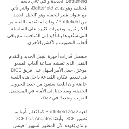
Battlefield الجديدة والتي تأتي باسم 
مُختلف وهو Battlefield 2042، والتي تأتي 
مع عنوان مُثير للحملة وهو "الجيل الجديد 
من Battlefield"، وذلك لما تُقدمه اللعبة من 
أفكار ثورية وتغييرات كثيرة على السلسلة 
التي ستُعيدها بالتأكيد إلى المُنافسة مع باقي 
ألعاب التصويب والآكشن الأخرى.
فبفضل قُدرات أجهزة الجيل الجديد والتقدم 
التقني الذي تَعيشه صناعة ألعاب الفيديو 
مؤخرًا، جعل الأمر أسهل على فريق DICE 
في تَقديم أفكاره المُبدعة داخل هذه اللعبة، 
خاصًة وأن اللعبة ستَعود من جديد للحروب 
الحديثة، وستأخذنا إلى الأمام في المستقبل 
القريب وتحديدًا في 2042.
لعبة Battlefield 2042 كما نَعلم تأتينا من 
تَطوير DICE وأيضًا DICE Los Angeles 
والذي يَقوده الآن المطور الشهير " فينس 