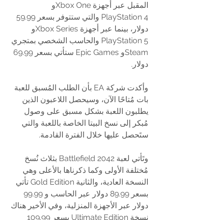
المقبل عبر أجهزة Xbox Oneو 
PlayStation 4 والتي ستتوفر بسعر 59.99 
دولار، بينما عبر أجهزة Xbox Seriesو 
PlayStation 5 والحاسب الشخصي بمتجري 
Steamو Epic Games ستأتي بسعر 69.99 
دولار.
وأكدت شركة EA بأن الطلب المُسبق للعبة 
بات مُتاحًا الآن، وسيحصل اللاعبون الذين 
يطلبون اللعبة بشكل مسبق على وصول 
مُبكر إلى نسخ البيتا الخاصة باللعبة والتي 
ستَحصل عليها خلال الفترة القادمة.
وتَأتي لعبة Battlefield 2042 بثلاث نُسخ 
مُختلفة الأولى وكما ذكرناها بالأعلى وهي 
النسخة العادية، والثانية Gold Edition تأتي 
بسعر 89.99 دولار عبر الحاسب و 99.99 
دولار عبر الأجهزة المنزلية، وفي الأخير هناك 
نسخة Ultimate Edition بسعر 109.99 