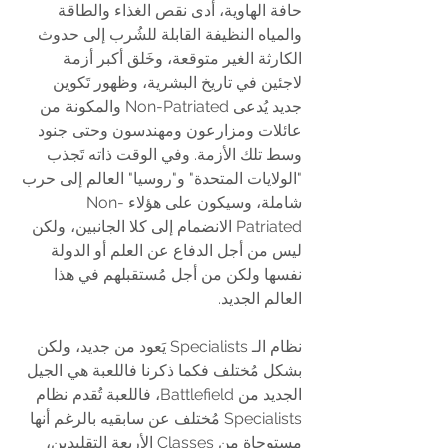
حافة الهاوية، أدى نقص الغذاء والطاقة 
والمياه النظيفة القابلة للشُرب إلى حدوث 
الكارثة الغير متوقعة، وخَلق أكبر أزمة 
لاجئين في تاريخ البشرية، وظهور تَكوين 
جديد يُدعى Non-Patriated والمكونة من 
عائلات ومزارعون ومهندسون وحتى جنود 
وسط تلك الأزمة. وفي الوقت ذاته تَجذب 
"الولايات المتحدة" و"روسيا" العالم إلى حرب 
شاملة، وسيكون على هؤلاء Non-
Patriated الانضمام إلى كلا الجانبين، ولكن 
ليس من أجل الدفاع عن العلم أو الدولة 
نفسها ولكن من أجل مُستقبلهم في هذا 
العالم الجديد.
نظام الـ Specialists يَعود من جديد، ولكن 
بشكل مُختلف فكما ذكرنا فاللعبة هي الجيل 
الجديد من Battlefield، فاللعبة تُقدم نظام 
Specialists مُختلف عن سابقيه بالرغم أنها 
مستوحاة من Classes الأربعة التقليدين، 