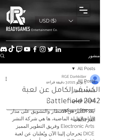
USD ($)
READYGAMES
Entertainment Co.
منشور
All Posts
RGE Darkkiller
All Posts
9 يونيو 2021
3 دقيقة قراءة
الكشف الكامل عن لعبة
News | أخبار
Lore | قصص
Battlefield 2042
Discord | ديسكورد
بعد الكثير من الانتظار والتشويق على مدار 
الأيام القليلة الماضية، ها هي شركة النشر 
ألغاز الألعاب
Electronic Arts وفريق التطوير المميز 
DICE يَخرجان إلينا الآن ويُعلنان عن لعبة 