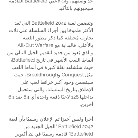
حد وصفهم، وأن لاعبي Battlefield القادمة 
سيحبونهم بالتأكيد.
وتتضمن لعبة Battlefield 2042 التي تَعد 
الأكثر طموحًا بين أجزاء السلسلة على ثلاث 
تجارب مُختلفة كما ذكر مطور اللعبة 
بالأعلى، فالبداية مع All-Out Warfare 
والذي يَعود من جديد لتقديم الجيل التالي من 
أنماط اللعب الأشهر في تاريخ Battlefield، 
حيث سنُشاهد نقلة كبيرة في أنماط اللعب 
مثل Conquest وBreakthrough، حيث 
سيتضمن وجود أكبر خرائط لعب على 
الإطلاق بتاريخ السلسلة، والتي ستَحمل 
بداخلها 128 لاعبًا دُفعة واحدة أي 64 ضد 64 
أخرين.
أخرا وليس أخيرًا تم الإعلان رسميًا بأن لعبة 
Battlefield 2042 "الجيل الجديد من 
Battlefield" قادمة رسميًا في 22 أكتوبر 