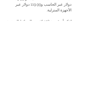
دولار عبر الحاسب و119.99 دولار عبر 
الأجهزة المنزلية.
يُذكر أن تَجربة 128 لاعب والخرائط الضخمة 
ستتوفر فحسب عبر أجهزة Xbox Series 
Xو PlayStation 5 والحاسب الشخصي، 
بينما هناك حد أقصى وهو 64 لاعبًا لأجهزة 
الجيل القديم، مع تقليل حجم الخرائط بالطبع 
عبر تلك الأجهزة.
أخيرًا اللعبة ستَحصل على عرض أسلوب 
اللعب الرسمي في 13 يونيو الجاري
News | أخبار