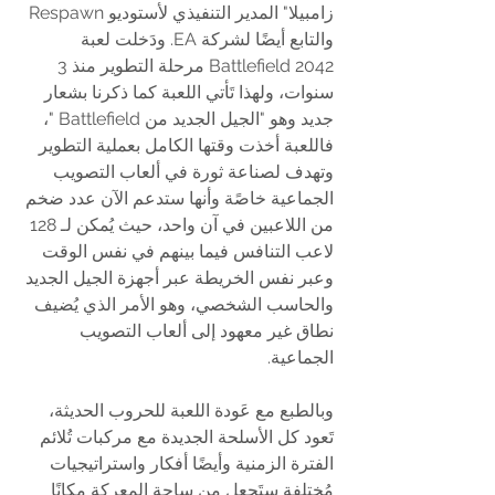
زامبيلا" المدير التنفيذي لأستوديو Respawn 
والتابع أيضًا لشركة EA. ودَخلت لعبة 
Battlefield 2042 مرحلة التطوير منذ 3 
سنوات، ولهذا تَأتي اللعبة كما ذكرنا بشعار 
جديد وهو "الجيل الجديد من Battlefield "، 
فاللعبة أخذت وقتها الكامل بعملية التطوير 
وتهدف لصناعة ثورة في ألعاب التصويب 
الجماعية خاصًة وأنها ستدعم الآن عدد ضخم 
من اللاعبين في آن واحد، حيث يُمكن لـ 128 
لاعب التنافس فيما بينهم في نفس الوقت 
وعبر نفس الخريطة عبر أجهزة الجيل الجديد 
والحاسب الشخصي، وهو الأمر الذي يُضيف 
نطاق غير معهود إلى ألعاب التصويب 
الجماعية.
وبالطبع مع عَودة اللعبة للحروب الحديثة، 
تَعود كل الأسلحة الجديدة مع مركبات تُلائم 
الفترة الزمنية وأيضًا أفكار واستراتيجيات 
مُختلفة ستَجعل من ساحة المعركة مكانًا 