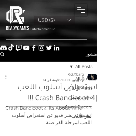
USD ($)
READYGAMES
Entertainment Co.
منشور
All Posts
R.G.Xbarg
All Posts
29 يونيو 2020
1 دقيقة قراءة
استعراض أسلوب اللعب
News | أخبار
|Crash Bandicoot 4 !!!
Lore | قصص
Discord | ديسكورد
Crash Bandicoot 4: It’s About Time
رسميا تم نشر فديو عن استعراض أسلوب 
ألغاز الألعاب
اللعب لمرحلة القراصنة 