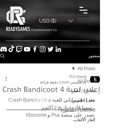
USD ($)
READYGAMES
Entertainment Co.
منشور
All Posts
R.G.Xbarg
All Posts
14 سبتمبر 2020
1 دقيقة قراءة
إعلان لعبة Crash Bandicoot 4
News | أخبار
بعد إعلان ياباني للعبة Crash Bandicoot 4 
Lore | قصص
رسميا قادمة تاريخ 2 اكتوبر 
Discord | ديسكورد
تصدر على منصة Ps4 و Xboxone 
ألغاز الألعاب