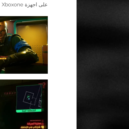
على اجهزة Ps4 , PC , Xboxone