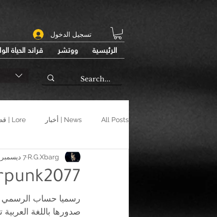
تسجيل الدخول
الرئيسية
ووتشر
قراند الحياة الو
All Posts
News | أخبار
Lore | قصص
R.G.Xbarg
7 ديسمبر 2020
Cyberpunk2077 بال
رسميا حساب الرسمي 
صدورها باللغة العربية تاريخ 10 ديسمبر يو