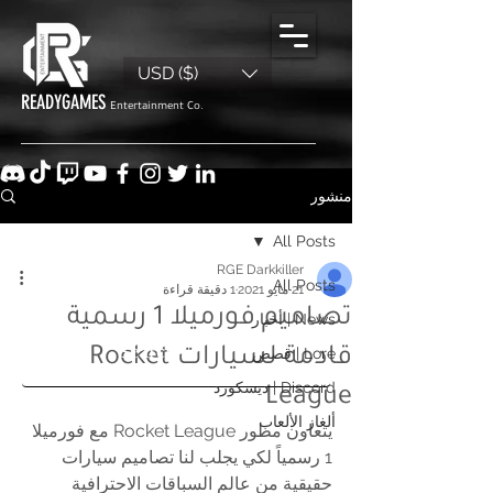
USD ($)
READYGAMES
Entertainment Co.
منشور
All Posts
RGE Darkkiller
All Posts
21 مايو 2021
1 دقيقة قراءة
تصاميم فورميلا 1 رسمية
News | أخبار
Lore | قصص
قادمة لسيارات Rocket
Discord | ديسكورد
League
ألغاز الألعاب
يتعاون مطور Rocket League مع فورميلا 
1 رسمياً لكي يجلب لنا تصاميم سيارات 
حقيقية من عالم السباقات الاحترافية 