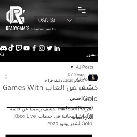
USD ($)
READYGAMES
Entertainment Co.
منشور
All Posts
R.G.Xbarg
All Posts
27 مايو 2020
1 دقيقة قراءة
كشف عن العاب Games With
News | أخبار
Lore | قصص
Gold!
Discord | ديسكورد
شركة Microsoft تكشف رسميا عن قائمة 
الألعاب المجانية في خدمات Xbox Live 
ألغاز الألعاب
Gold لشهر يونيو 2020.