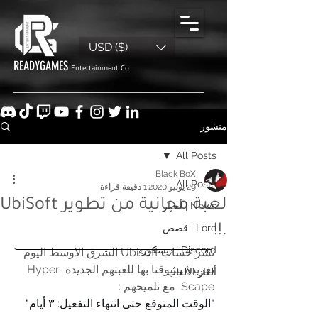
USD ($)
READYGAMES
Entertainment Co.
منشور
All Posts
Black BoX
All Posts
29 يونيو 2020
1 دقيقة قراءة
لعبة مجانية من تطوير UbiSoft
News | أخبار
.!!
Lore | قصص
Discord | ديسكورد
نشر حساب Ubisoft الشرق الاوسط اليوم 
تغريدة يشوقنا بها للعبتهم الجديدة Hyper 
ألغاز الألعاب
Scape  مع تلميحهم : 
"الوقت المتوقع حتى انتهاء التفعيل: ٣ أيام"