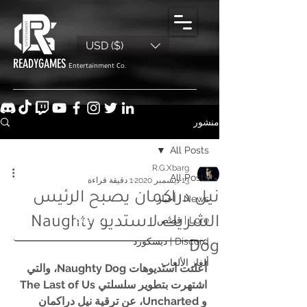
USD ($)
READYGAMES
Entertainment Co.
منشور
All Posts
R.G.Xbarg
All Posts
13 ديسمبر 2020
1 دقيقة قراءة
نيل دراكمان يصبح الرئيس
News | أخبار
Lore | قصص
الشريك لاستديو Naughty
Discord | ديسكورد
Dog
ألغاز الألعاب
أعلنت استديوهات Naughty Dog، والتي 
اشتهرت بتطوير سلسلتي The Last of Us 
و Uncharted، عن ترقية نيل دراكمان 