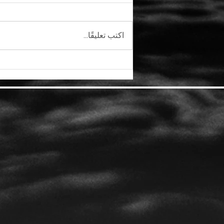
اكتب تعليقًا...
اعتقال سبعة أشخاص متهمين
بقضية العصابة LAPSUS$ التي
اخترقت Microsoft و Nvidia