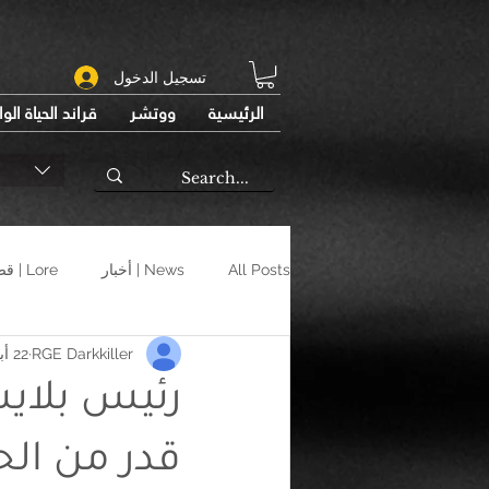
تسجيل الدخول
الرئيسية
ووتشر
قراند الحياة الو
All Posts
News | أخبار
Lore | قصص
RGE Darkkiller
22 أبريل 2021
قدر من ال