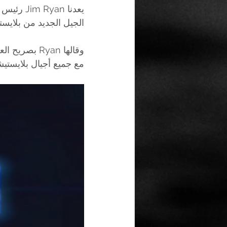
يعدنا Jim Ryan رئيس شركة Sony Interactive Entertainment في لقائه الجديد مع 
الجيل الجديد من بلايستيشن PS5 سوف يكون الأكثر غنىً من 
وقالها Ryan بصريح العبارة، أن الجيل الجديد PS5 سوف يكون الجيل الأكثر تمتعاً بالحصريات بالمقارنة 
مع جميع أجيال بلايستيش