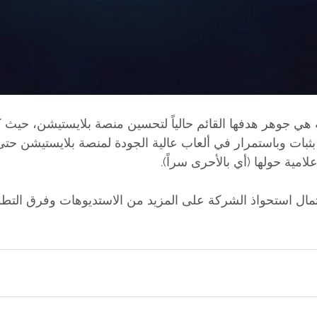
هي جوهر هدفها القائم حالياً لتحسين منصة بلايستيشن، حيث ك
 بثبات وباستمرار في ألعاب عالية الجودة لمنصة بلايستيشن حتى 
امية حولها (أي بالأحرى سراً).
Ryan أيضاً احتمال استحواذ الشركة على المزيد من الاستديوهات وفرق الت