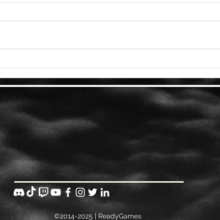
الكشف رسميًا عن أسلوب لعب
Hogwarts Legacy وتفاصيل
izzard
القصة وأيضًا موعد الإطلاق
©2014-2025 | ReadyGames