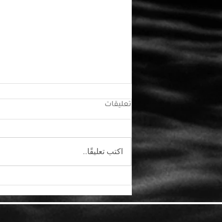
تعليقات
اكتب تعليقًا...
اعتقال سبعة أشخاص متهمين
بقضية العصابة LAPSUS$ التي
اخترقت Microsoft و Nvidia