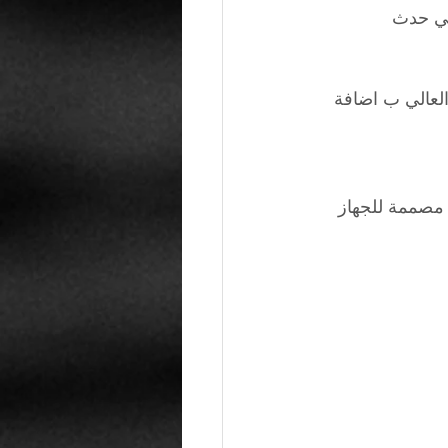
 بالكشف عن جهازها القادم في نهاية هذه السنة PlayStation 5 في حدث 
العالي ب اضافة 
مصممة للجهاز 