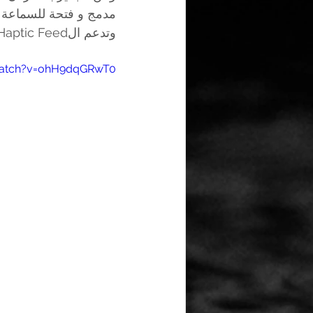
مدمج و فتحة للسماعة .
وتدعم الHaptic Feed. ويمكن شراء ستاند للشحن اللاسلكي . 
watch?v=ohH9dqGRwT0