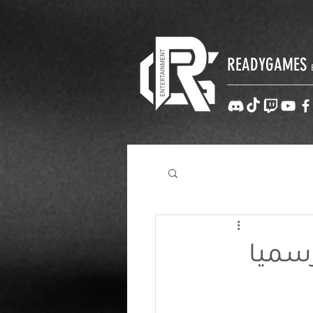
READYGAMES
ن شكل جهاز PlayStation 5 رسميا