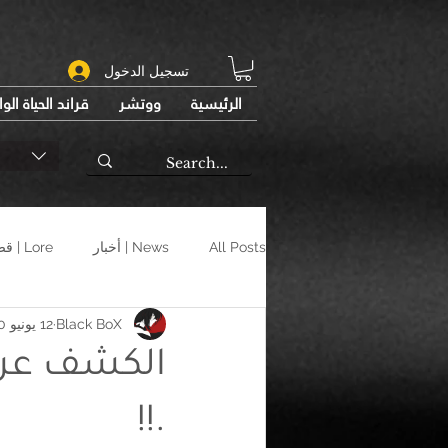
تسجيل الدخول
الرئيسية
ووتشر
قراند الحياة الو
All Posts
News | أخبار
Lore | قصص
Black BoX
12 يونيو 2020
.!!