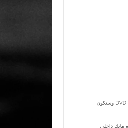
وتم الاعلان رسميا عن تواجد نسختين من الجهاز , نسخة مع DVD ونسخة رقمية بدون DVD وستكون 
PlayStation المسماة ب DualSense ستاتي مع مايك داخلي 