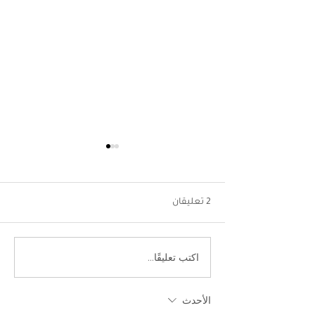
2 تعليقان
اكتب تعليقًا...
الكشف رسميًا عن أسلوب
لعب Hogwarts Legacy
وتفاصيل القصة وأيضًا موعد
الأحدث
الإطلاق