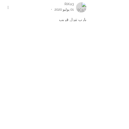
RiKa3
01 يوليو 2020
•
يارب تنزل قريب 
إعجاب
رد
Smay.
01 يوليو 2020
ي لبيييييه 😍🔥
إعجاب
رد
©
2014-2025
| ReadyGames