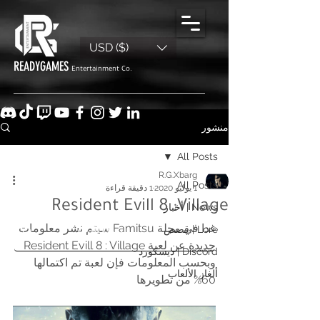
USD ($)
READYGAMES
Entertainment Co.
منشور
All Posts
R.G.Xbarg
All Posts
1 يوليو 2020
1 دقيقة قراءة
Resident Evill 8 :Village
News | أخبار
غدا في مجلة Famitsu سيتم نشر معلومات 
Lore | قصص
جديدة عن لعبة Resident Evill 8 : Village 
Discord | ديسكورد
وبحسب المعلومات فإن لعبة تم اكتمالها 
ألغاز الألعاب
60% من تطويرها 