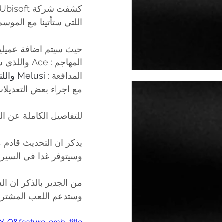
كشفت شركة Ubisoft اليوم عن تفاصيل عملية : SteelWave 
اللتي ستأتينا مع الموسم الثاني للعب
حيث سيتم اضافة عميلين
المهاجم : Ace واللذي سيتمكن من رمي قنابل ملتصقة قادرة على تدمير الجدران المعززة , 
المدافعة : 
Melusi واللتي ستتمكن من نصب الة تقوم بابطاء وتشتيت العدو عند اقترابهم من نطاقها 
مع اجراء بعض التعديلات ا
للتفاصيل الكاملة عن ال
يذكر ان التحديث قادم مجانا لكل م
وسيتوفر غدا في السيرف
من الجدير بالذكر ان ا
وستدعم اللعب المشترك 
-Q&feature=emb_title