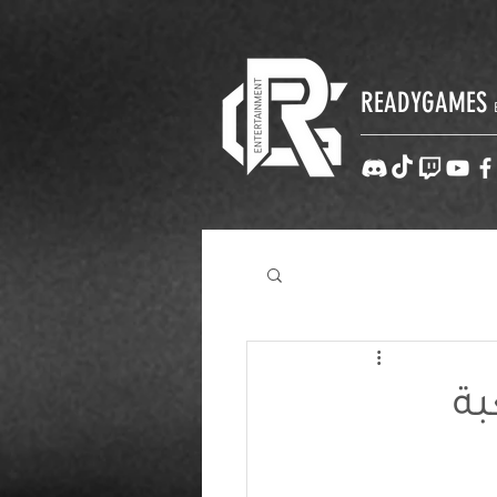
READYGAMES
بة