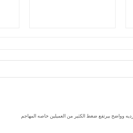
الكشف رسميًا عن أسلوب لعب
Hogwarts Legacy وتفاصيل
izzard
القصة وأيضًا موعد الإطلاق
رديه وواضح بيرتفع ضغط الكثير من العميلين خاصه المهاجم 