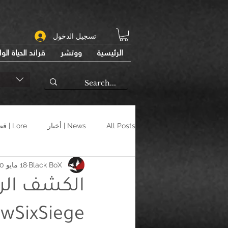
تسجيل الدخول
الرئيسية
ووتشر
قراند الحياة الو
All Posts
News | أخبار
Lore | قصص
Black BoX
18 مايو 2020
الكشف الر
wSixSiege