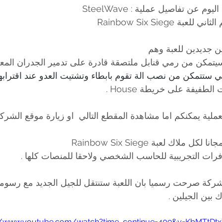
ة Rainbow Six Siege 
 جديدين للعبة وهم
لطفيفة على خريطة House .
عملية يمكنكم اما مشاهدة المقطع التالي  او زيارة موقع الشرك
لاك لعبة Rainbow Six Siege 
رات التجريبية للحاسب الشخصي ولاحقا للمنصات كلها . 
لشركة صرحت رسميا بان اللعبة ستنتقل للجيل الجديد مع رسوم
بين الجيلين .
//www.youtube.com/watch?time_continue=409&v=KbMTtDtxY