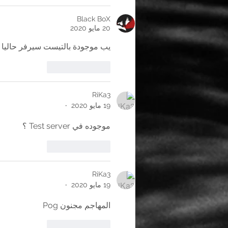
Black BoX
20 مايو 2020
يب موجودة بالتيست سيرفر حاليا 
إعجاب
رد
RiKa3
19 مايو 2020
•
موجوده في Test server ؟
إعجاب
رد
RiKa3
19 مايو 2020
•
المهاجم مجنون Pog
إعجاب
رد