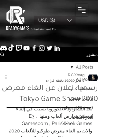
USD ($)
READYGAMES
Entertainment Co.
منشور
All Posts
R.G.Xbarg
All Posts
8 مايو 2020
1 دقيقة قراءة
رسميا: اعلان عن الغاء معرض
News | أخبار
Lore | قصص
Tokyo Game Show 2020
Discord | ديسكورد
بعد انتشار وباء الكورونا تسبب في 
إلغاء 
معظم معارض ألعاب ومنها E3 , 
ألغاز الألعاب
Gamescom , ParisWeek Games 
والان تم الغاء معرض طوكيو للألعاب 2020 